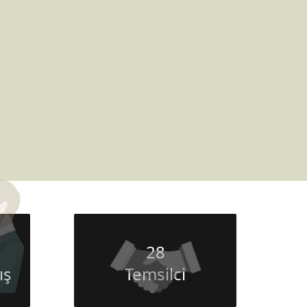
28
ış
Temsilci