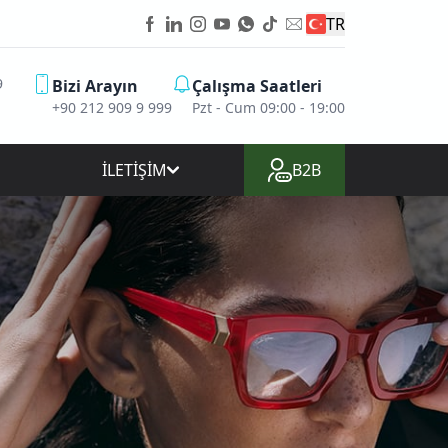
TR
9
Bizi Arayın
Çalışma Saatleri
+90 212 909 9 999
Pzt - Cum 09:00 - 19:00
İLETİŞİM
B2B