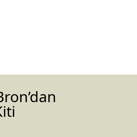
Bron’dan
iti