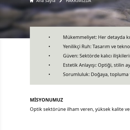
Ana Sayfa
HAKKIMIZDA
• Mükemmeliyet: Her detayda kusur
• Yenilikçi Ruh: Tasarım ve teknoloji
• Güven: Sektörde kalıcı ilişkilerin t
• Estetik Anlayışı: Optiği, stilin ayrıl
• Sorumluluk: Doğaya, topluma ve sekt
MİSYONUMUZ
Optik sektörüne ilham veren, yüksek kalite ve