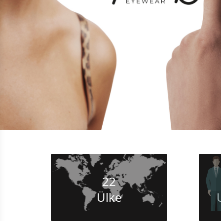
22
Ülke