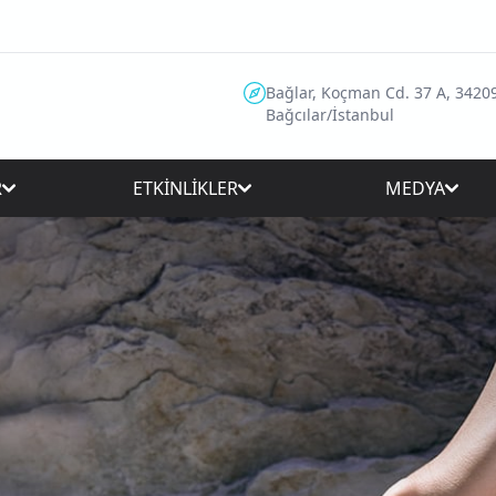
Bağlar, Koçman Cd. 37 A, 3420
Bağcılar/İstanbul
R
ETKİNLİKLER
MEDYA