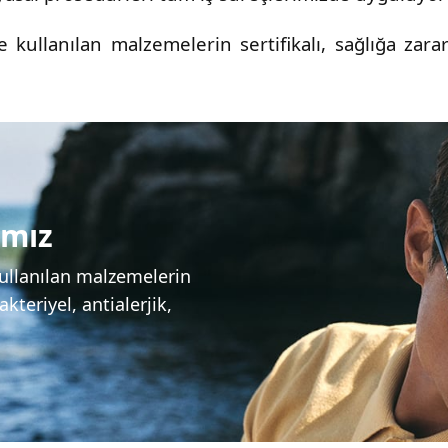
llanılan malzemelerin sertifikalı, sağlığa zararlı
amız
ullanılan malzemelerin
akteriyel, antialerjik,