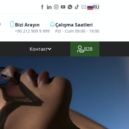
RU
9
Bizi Arayın
Çalışma Saatleri
+90 212 909 9 999
Pzt - Cum 09:00 - 19:00
Контакт
B2B