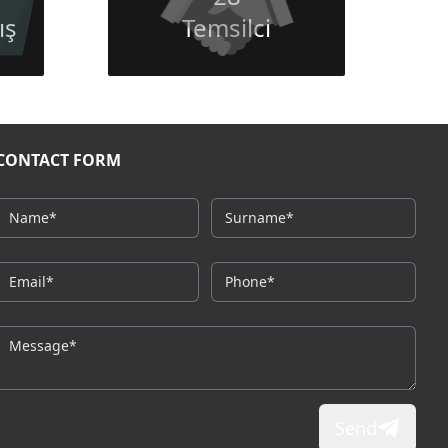
ış
Temsilci
CONTACT FORM
Send