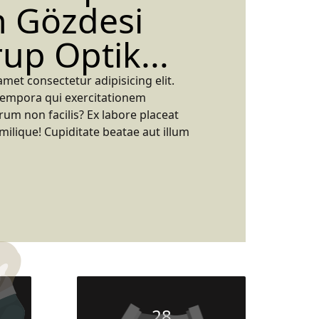
n Gözdesi
up Optik...
met consectetur adipisicing elit.
tempora qui exercitationem
um non facilis? Ex labore placeat
ilique! Cupiditate beatae aut illum
28