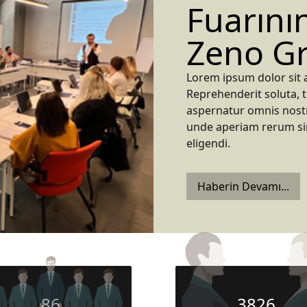
Fuarını
Zeno Gr
Lorem ipsum dolor sit a
Reprehenderit soluta, 
aspernatur omnis nostr
unde aperiam rerum sim
eligendi.
Haberin Devamı...
86
3826