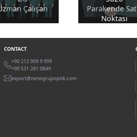
Uzman Çalışan
Parakende Sat
Noktası
CONTACT
+90 212 909 9 999
+90 531 261 0849
export@zenogrupoptik.com