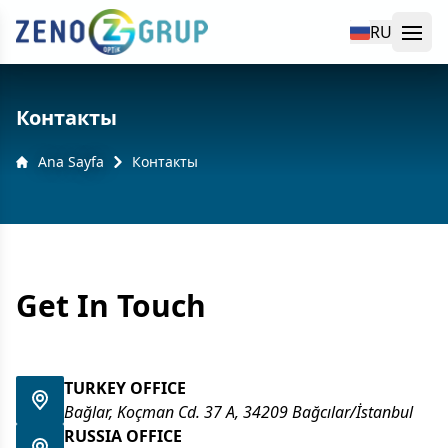
RU
Ope
yü kapat
Контакты
Ana Sayfa
Контакты
Get In Touch
TURKEY OFFICE
Bağlar, Koçman Cd. 37 A, 34209 Bağcılar/İstanbul
RUSSIA OFFICE