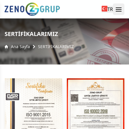
TR
Ope
yü kapat
SERTİFİKALARIMIZ
Ana Sayfa
SERTİFİKALARIMIZ