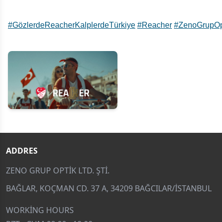
#GözlerdeReacherKalplerdeTürkiye
#Reacher
#ZenoGrupOp
ADDRES
ZENO GRUP OPTIK LTD. ŞTI.
BAĞLAR, KOÇMAN CD. 37 A, 34209 BAĞCILAR/İSTANBUL
WORKING HOURS