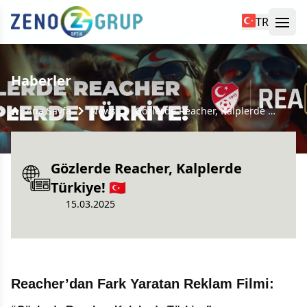
TR
Ope
yü kapat
Haberler
Ana Sayfa
News
Gözlerde Reacher, Kalplerde Türkiye! 🇹🇷
Gözlerde Reacher, Kalplerde
Türkiye! 🇹🇷
15.03.2025
Reacher’dan Fark Yaratan Reklam Filmi: